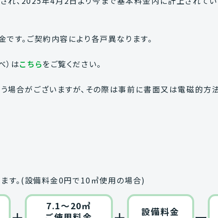
公布され、2025年4月2日より今まで基本料金内に計上され
金です。ご契約内容により各戸異なります。
べ）は
こちら
をご覧ください。
行う場合がございますが、その際は事前に書面又は電磁的方法
ます。(設備料金0円で10㎥使用の場合)
7.1～20㎥
設備料金
＋
＋
ー
ご使用料金