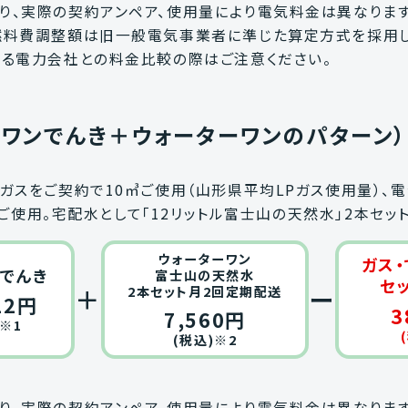
り、実際の契約アンペア、使用量により電気料金は異なります
燃料費調整額は旧一般電気事業者に準じた算定方式を採用し
する電力会社との料金比較の際はご注意ください。
ネワンでんき＋ウォーターワンのパターン）
ガスをご契約で10㎥ご使用（山形県平均LPガス使用量）
Whご使用。宅配水として「12リットル富士山の天然水」2本セ
ウォーターワン
ガス・
でんき
富士山の天然水
セ
＋
ー
2本セット月2回定期配送
12円
3
7,560円
)※1
(税込)※2
り、実際の契約アンペア、使用量により電気料金は異なります