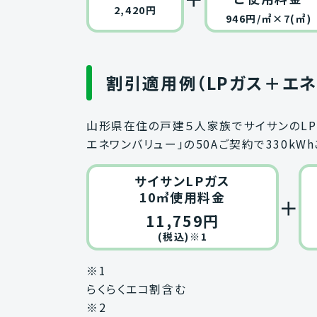
2,420円
946円/㎥×7(㎥)
割引適用例（LPガス＋エ
山形県在住の戸建５人家族でサイサンのLP
エネワンバリュー」の50Aご契約で330kW
サイサンLPガス
10㎥使用料金
＋
11,759円
(税込)※1
※1
らくらくエコ割含む
※2