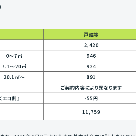
）
戸建等
2,420
0〜7㎥
946
7.1〜20㎥
924
20.1㎥〜
891
ご契約内容により異なります
くエコ割』
-55円
11,759