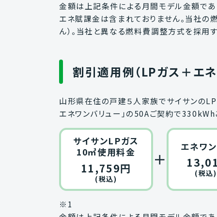
金額は上記条件による月間モデル金額であ
エネ賦課金は含まれておりません。当社の
ん）。当社と異なる燃料費調整方式を採用
割引適用例（LPガス＋エ
山形県在住の戸建５人家族でサイサンのLP
エネワンバリュー」の50Aご契約で330k
サイサンLPガス
エネワン
10㎥使用料金
＋
13,0
11,759円
(税込
(税込)
※1
金額は上記条件による月間モデル金額であ