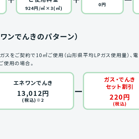
0円
924円/㎥×3(㎥)
ネワンでんきのパターン）
ガスをご契約で10㎥ご使用（山形県平均LPガス使用量）
hご使用の場合。
ガス・でんき
エネワンでんき
セット割引
ー
13,012円
220円
(税込)※2
(税込)