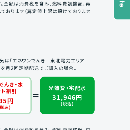
。金額は消費税を含み、燃料費調整額、再
ております（算定値上限は設けておりませ
、電気は「エネワンでんき 東北電力エリア
ットを月2回定期配送でご購入の場合。
でんき・水
光熱費+宅配水
ット割引
＝
31,946円
85円
(税込)
(税込)
。金額は消費税を含み、燃料費調整額、再