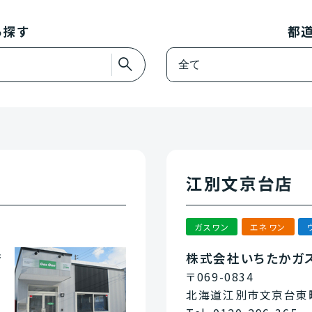
ら探す
都
江別文京台店
ガスワン
エネワン
店
株式会社いちたかガ
〒069-0834
北海道江別市文京台東町