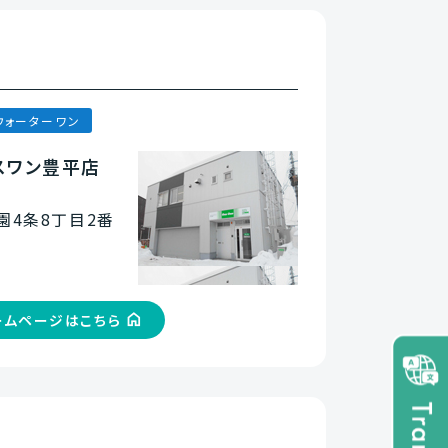
ウォーターワン
スワン豊平店
4条8丁目2番
ームページはこちら