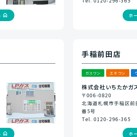
Tel. 0120-296-365
ら
ホ
手稲前田店
ガスワン
エネワン
株式会社いちたかガ
〒006-0820
目
北海道札幌市手稲区前田
番5号
Tel. 0120-296-365
ら
ホ