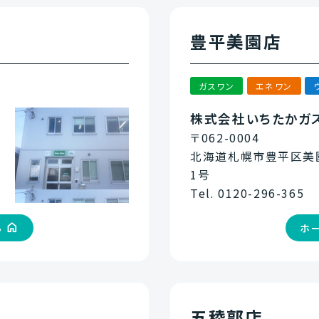
豊平美園店
ガスワン
エネワン
株式会社いちたかガ
〒062-0004
北海道札幌市豊平区美園
1号
Tel. 0120-296-365
ら
ホ
五稜郭店