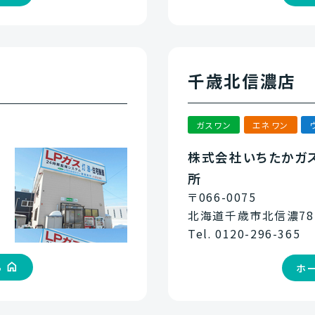
千歳北信濃店
ガスワン
エネワン
株式会社いちたかガ
所
〒066-0075
北海道千歳市北信濃78
Tel. 0120-296-365
ら
ホ