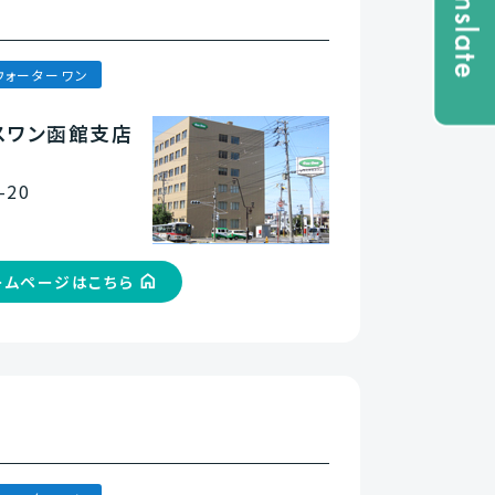
ウォーターワン
スワン函館支店
20
ームページはこちら