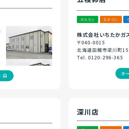
ガスワン
エネワン
業
株式会社いちたかガ
〒040-0015
北海道函館市梁川町15-
Tel. 0120-296-365
ホ
ら
深川店