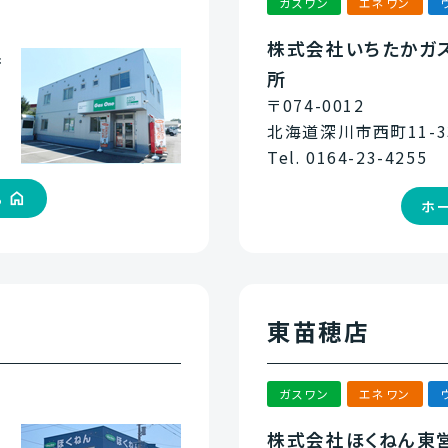
ガスワン
エネワン
株式会社いちたかガ
店
所
〒074-0012
北海道深川市西町11-3
Tel. 0164-23-4255
ら
ホ
東苗穂店
ガスワン
エネワン
株式会社ほくねん東