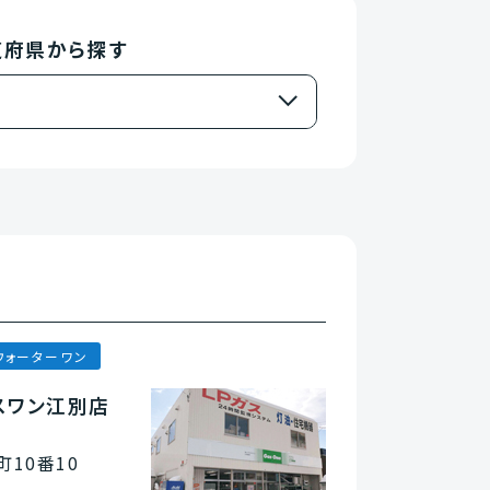
道府県から探す
ウォーターワン
スワン江別店
10番10