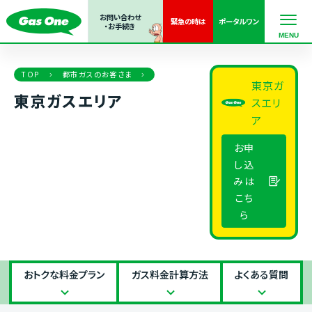
お問い合わせ
緊急の
時は
ポータル
ワン
・お手続き
TOP
都市ガスのお客さま
東京ガ
東京ガスエリア
スエリ
ア
お申
し込
みは
こち
ら
おトクな料
金プラン
ガス料金
計算方法
よくある
質問