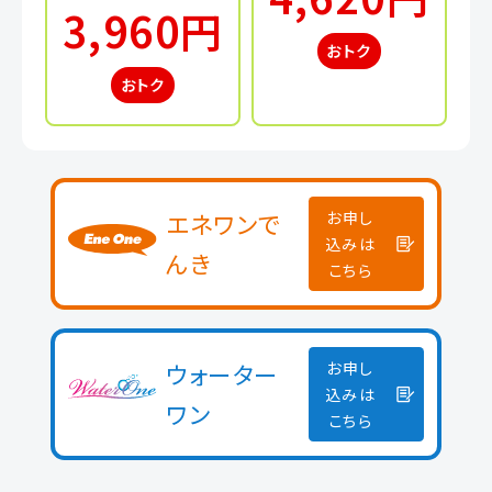
3,960円
おトク
おトク
エネワンで
お申し
込みは
んき
こちら
ウォーター
お申し
込みは
ワン
こちら