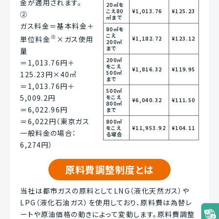
金が適用されます。
20㎥を
こえ80
¥1,013.76
¥125.23
②
㎥まで
ガス料金＝基本料金＋
80㎥を
こえ
※
単位料金
×ガス使用
¥1,182.72
¥123.12
200㎥
まで
量
200㎥
＝1,013.76円＋
をこえ
¥1,816.32
¥119.95
500㎥
125.23円×40㎥
まで
＝1,013.76円＋
500㎥
5,009.2円
をこえ
¥6,040.32
¥111.50
800㎥
＝6,022.96円
まで
＝6,022円（東京ガス
800㎥
をこえ
¥11,953.92
¥104.11
一般料金の場合：
る場合
6,274円）
原料費調整制度とは
当社は都市ガスの原料としてLNG（液化天然ガス）や
LPG（液化石油ガス）を使用しており、原料費は為替レ
ートや原油価格の動きによって変動します。原料費調整