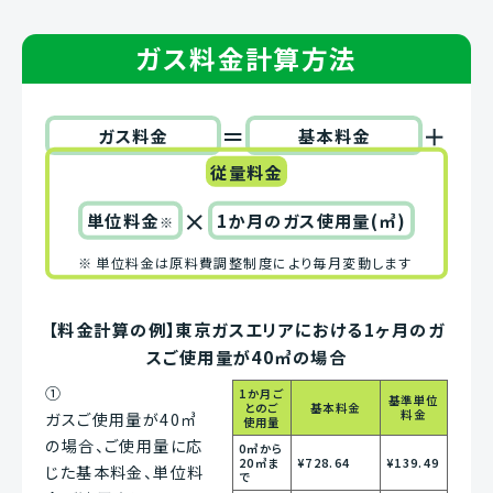
ガス料金計算方法
＝
＋
ガス料金
基本料金
従量料金
×
単位料金
1か月のガス使用量(㎥)
※
※
単位料金は原料費調整制度により毎月変動します
【料金計算の例】東京ガスエリアにおける1ヶ月のガ
スご使用量が40㎥の場合
①
1か月ご
基準単位
とのご
基本料金
料金
ガスご使用量が40㎥
使用量
の場合、ご使用量に応
0㎥から
20㎥ま
¥728.64
¥139.49
じた基本料金、単位料
で