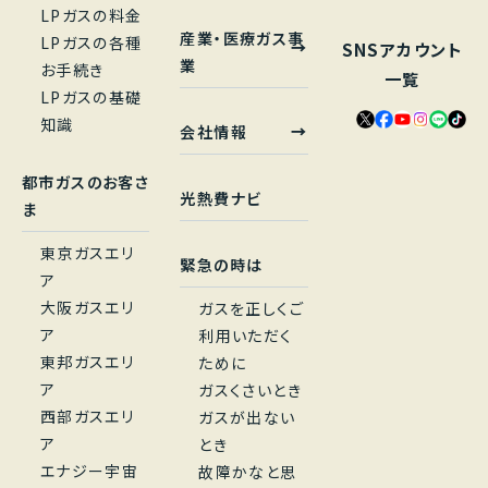
LPガスの料金
産業・医療ガス事
LPガスの各種
SNSアカウント
業
お手続き
一覧
LPガスの基礎
知識
会社情報
都市ガスのお客さ
光熱費ナビ
ま
東京ガスエリ
緊急の時は
ア
大阪ガスエリ
ガスを正しくご
ア
利用いただく
東邦ガスエリ
ために
ア
ガスくさいとき
西部ガスエリ
ガスが出ない
ア
とき
エナジー宇宙
故障かなと思