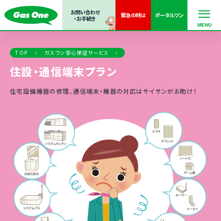
お問い合わせ
緊急の
時は
ポータル
ワン
・お手続き
TOP
ガスワン安心保証サービス
住設・通信端末プラン
住宅設備機器の修理、通信端末・機器の対応はサイサンがお助け！