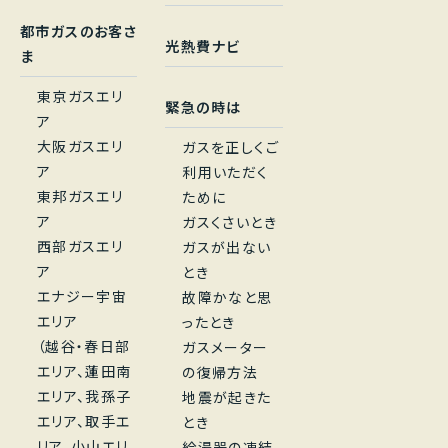
都市ガスのお客さ
光熱費ナビ
ま
東京ガスエリ
緊急の時は
ア
大阪ガスエリ
ガスを正しくご
ア
利用いただく
東邦ガスエリ
ために
ア
ガスくさいとき
西部ガスエリ
ガスが出ない
ア
とき
エナジー宇宙
故障かなと思
エリア
ったとき
（越谷・春日部
ガスメーター
エリア、蓮田南
の復帰方法
エリア、我孫子
地震が起きた
エリア、取手エ
とき
リア、小山エリ
給湯器の凍結